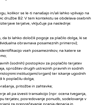
 kolikor se le-ti nanašajo in/ali lahko vplivajo na
avic družbe B2. V tem kontekstu se obdelava osebnih
erjave terjatve, vključuje pa naslednje:
 da bi lahko določili pogoje za plačilo dolga, ki se
(individualna obravnava posameznih primerov);
identifikacijo vseh posameznikov, na katere se
emo;
avnih (sodnih) postopkov za poplačilo terjatev
ja, sprožitev drugih ustreznih pravnih in sodnih
stojnimi institucijami/organi) ter iskanje ugodnih
di k poplačilu dolga;
ašanja, pritožbe in zahtevke;
e ali pa izvesti transakcijo (npr. ocena tveganja,
pu terjatev, posredovanje ponudb, sodelovanje v
rjanji za preprečevanje pranja denarja in