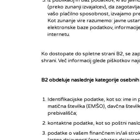
iz publikacij in baz podatkov, ki so ja
(preko zunanji izvajalcev), da zagotav
vašo plačilno sposobnost, izvajamo pr
Kot zunanje vire razumemo: javne ustan
elektronske baze podatkov, informacije
internetu.
Ko dostopate do spletne strani B2, se za
shrani. Več informacij glede piškotkov naj
B2 obdeluje naslednje kategorije osebnih
Identifikacijske podatke, kot so: ime in
matična številka (EMŠO), davčna številk
prebivališča;
kontaktne podatke, kot so poštni naslov
podatke o vašem finančnem in/ali strok