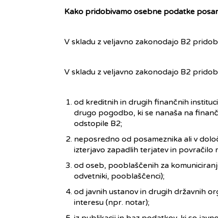
Kako pridobivamo osebne podatke posa
V skladu z veljavno zakonodajo B2 prido
V skladu z veljavno zakonodajo B2 prido
od kreditnih in drugih finančnih instituci
drugo pogodbo, ki se nanaša na finančno
odstopile B2;
neposredno od posameznika ali v določ
izterjavo zapadlih terjatev in povračilo
od oseb, pooblaščenih za komuniciranje
odvetniki, pooblaščenci);
od javnih ustanov in drugih državnih org
interesu (npr. notar);