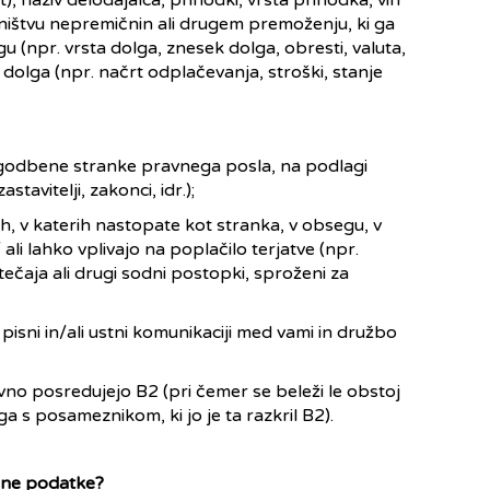
, naziv delodajalca, prihodki, vrsta prihodka, viri
ništvu nepremičnin ali drugem premoženju, ki ga
(npr. vrsta dolga, znesek dolga, obresti, valuta,
 dolga (npr. načrt odplačevanja, stroški, stanje
ogodbene stranke pravnega posla, na podlagi
tavitelji, zakonci, idr.);
, v katerih nastopate kot stranka, v obsegu, v
ali lahko vplivajo na poplačilo terjatve (npr.
tečaja ali drugi sodni postopki, sproženi za
 pisni in/ali ustni komunikaciji med vami in družbo
ivno posredujejo B2 (pri čemer se beleži le obstoj
 s posameznikom, ki jo je ta razkril B2).
bne podatke?