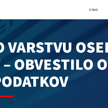
O NAS
O VARSTVU OSE
– OBVESTILO O
PODATKOV