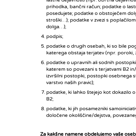
lastne dejavnosti (npr. obrtna dejavnost)
prihodka, bančni račun; podatke o last
posedujete; podatke o obstoječem dolgu 
stroški…); podatke v zvezi s poplačilom
dolga…);
podpis;
podatke o drugih osebah, ki so bile p
katerega obstaja terjatev (npr. poroki, zas
podatke o upravnih ali sodnih postopkih
katerem so povezani s terjatvami B2 in/ 
izvršilni postopki, postopki osebnega s
varstvo naših pravic);
podatke, ki lahko štejejo kot dokazilo o
B2;
podatke, ki jih posamezniki samoiniciat
določene okoliščine/dejstva, povezanega
Za kakšne namene obdelujemo vaše ose