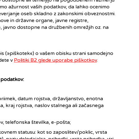
vno dostopne ali temeljijo na pogodbenem razmerju
ljamo ažurnost vaših podatkov, da lahko ocenimo
everjanje oseb skladno z zakonskimi obveznostmi.
ove in državne organe, javne registre,
, javno dostopne na družbenih omrežjih oz. na
pis (»piškotek«) o vašem obisku strani samodejno
dete v
Politiki B2 glede uporabe piškotkov
.
 podatkov:
 priimek, datum rojstva, državljanstvo, enotna
a, kraj rojstva, naslov stalnega ali začasnega
, telefonska številka, e-pošta;
ovnem statusu: kot so zaposlitev/poklic, vrsta