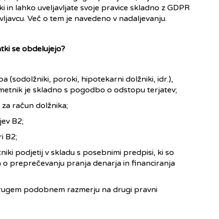
ki in lahko uveljavljate svoje pravice skladno z GDPR
ljavcu. Več o tem je navedeno v nadaljevanju.
ki se obdelujejo?
a (sodolžniki, poroki, hipotekarni dolžniki, idr.),
 imetnik je skladno s pogodbo o odstopu terjatev;
 za račun dolžnika;
jev B2;
i B2;
tniki podjetij v skladu s posebnimi predpisi, ki so
n o preprečevanju pranja denarja in financiranja
v drugem podobnem razmerju na drugi pravni