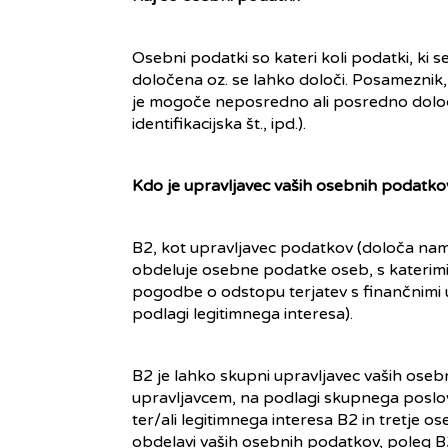
Osebni podatki so kateri koli podatki, ki 
določena oz. se lahko določi. Posameznik, ki
je mogoče neposredno ali posredno določit
identifikacijska št., ipd.).
Kdo je upravljavec vaših osebnih podatko
B2, kot upravljavec podatkov (določa na
obdeluje osebne podatke oseb, s katerim
pogodbe o odstopu terjatev s finančnimi u
podlagi legitimnega interesa).
B2 je lahko skupni upravljavec vaših ose
upravljavcem, na podlagi skupnega poslov
ter/ali legitimnega interesa B2 in tretje o
obdelavi vaših osebnih podatkov, poleg B2,