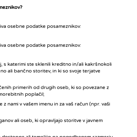
meznikov?
biva osebne podatke posameznikov:
biva osebne podatke posameznikov:
j, s katerimi ste sklenili kreditno in/ali kakršnokoli
 ali bančno storitev, in ki so svoje terjatve
enih primerih od drugih oseb, ki so povezane z
 morebitnih poplačil;
 z nami v vašem imenu in za vaš račun (npr. vaši
anov ali oseb, ki opravljajo storitve v javnem