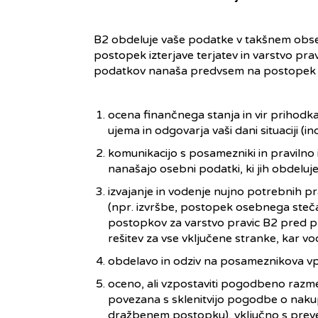
B2 obdeluje vaše podatke v takšnem obsegu,
postopek izterjave terjatev in varstvo pr
podatkov nanaša predvsem na postopek izt
ocena finančnega stanja in vir prihodka,
ujema in odgovarja vaši dani situaciji 
komunikacijo s posamezniki in pravilno 
nanašajo osebni podatki, ki jih obdeluj
izvajanje in vodenje nujno potrebnih pr
(npr. izvršbe, postopek osebnega steča
postopkov za varstvo pravic B2 pred pri
rešitev za vse vključene stranke, kar vo
obdelavo in odziv na posameznikova vpr
oceno, ali vzpostaviti pogodbeno razmerj
povezana s sklenitvijo pogodbe o naku
dražbenem postopku), vključno s preve