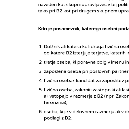
naveden kot skupni upravljavec v tej politi
tako pri B2 kot pri drugem skupnem uprav
Kdo je posameznik, katerega osebni podat
Dolžnik ali katera koli druga fizična oseb
od katere B2 izterjuje terjatve, katerih
tretja oseba, ki poravna dolg v imenu in
zaposlena oseba pri poslovnih partner
fizična oseba/ kandidat za zaposlitev pr
fizična oseba, zakoniti zastopniki ali las
ali vstopajo v razmerje z B2 (npr. Zako
terorizma);
oseba, ki je v delovnem razmerju ali 
podlagi z B2.