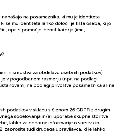
se nanašajo na posameznika, ki mu je identiteta
 se mu identiteta lahko določi, je tista oseba, ki jo
i, npr. s pomočjo identifikatorja (ime,
v?
men in sredstva za obdelavo osebnih podatkov)
i je v pogodbenem razmerju (npr. na podlagi
stanovami, na podlagi privolitve posameznika ali na
bnih podatkov v skladu s členom 26 GDPR z drugim
nega sodelovanja in/ali uporabe skupne storitve
sebe, lahko za dodatne informacije o varstvu in
 zaprosite tudi drugega upravljavca, ki je lahko