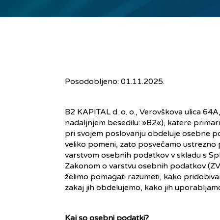
Posodobljeno: 01.11.2025.
B2 KAPITAL d. o. o., Verovškova ulica 64A
nadaljnjem besedilu: »B2«), katere primarn
pri svojem poslovanju obdeluje osebne p
veliko pomeni, zato posvečamo ustrezno p
varstvom osebnih podatkov v skladu s Sp
Zakonom o varstvu osebnih podatkov (ZVO
želimo pomagati razumeti, kako pridobiva
zakaj jih obdelujemo, kako jih uporabljamo
Kaj so osebni podatki?