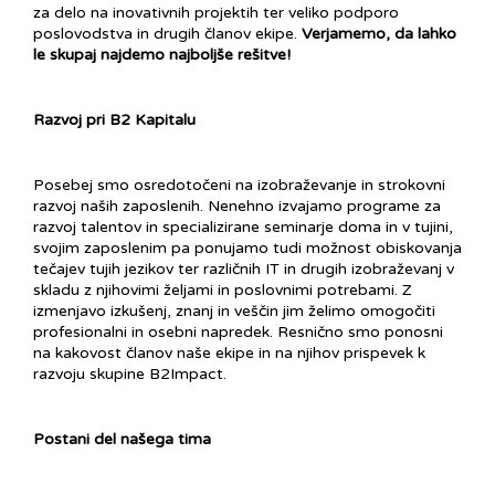
za delo na inovativnih projektih ter veliko podporo
poslovodstva in drugih članov ekipe.
Verjamemo, da lahko
le skupaj najdemo najboljše rešitve!
Razvoj pri B2 Kapitalu
Posebej smo osredotočeni na izobraževanje in strokovni
razvoj naših zaposlenih. Nenehno izvajamo programe za
razvoj talentov in specializirane seminarje doma in v tujini,
svojim zaposlenim pa ponujamo tudi možnost obiskovanja
tečajev tujih jezikov ter različnih IT in drugih izobraževanj v
skladu z njihovimi željami in poslovnimi potrebami. Z
izmenjavo izkušenj, znanj in veščin jim želimo omogočiti
profesionalni in osebni napredek. Resnično smo ponosni
na kakovost članov naše ekipe in na njihov prispevek k
razvoju skupine B2Impact.
Postani del našega tima