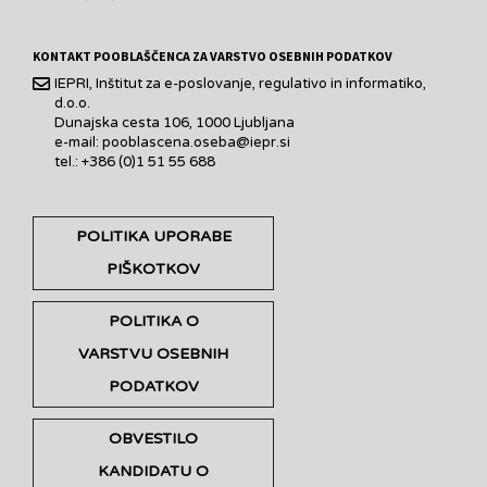
KONTAKT POOBLAŠČENCA ZA VARSTVO OSEBNIH PODATKOV
IEPRI, Inštitut za e-poslovanje, regulativo in informatiko,
d.o.o.
Dunajska cesta 106, 1000 Ljubljana
e-mail: pooblascena.oseba@iepr.si
tel.: +386 (0)1 51 55 688
POLITIKA UPORABE
PIŠKOTKOV
POLITIKA O
VARSTVU OSEBNIH
PODATKOV
OBVESTILO
KANDIDATU O