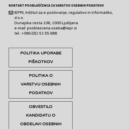
KONTAKT POOBLAŠČENCA ZA VARSTVO OSEBNIH PODATKOV
IEPRI, Inštitut za e-poslovanje, regulativo in informatiko,
d.o.o.
Dunajska cesta 106, 1000 Ljubljana
e-mail: pooblascena.oseba@iepr.si
tel.: +386 (0)1 51 55 688
POLITIKA UPORABE
PIŠKOTKOV
POLITIKA O
VARSTVU OSEBNIH
PODATKOV
OBVESTILO
KANDIDATU O
OBDELAVI OSEBNIH