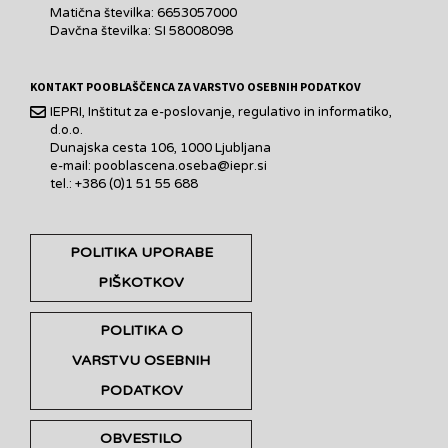
Matična številka: 6653057000
Davčna številka: SI 58008098
KONTAKT POOBLAŠČENCA ZA VARSTVO OSEBNIH PODATKOV
IEPRI, Inštitut za e-poslovanje, regulativo in informatiko,
d.o.o.
Dunajska cesta 106, 1000 Ljubljana
e-mail: pooblascena.oseba@iepr.si
tel.: +386 (0)1 51 55 688
POLITIKA UPORABE
PIŠKOTKOV
POLITIKA O
VARSTVU OSEBNIH
PODATKOV
OBVESTILO