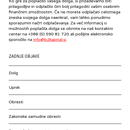
Ko gre za poplačilo vašega dolga, si prizadevamo biti
prilagodljivi in ​​odplačilo čim bolj prilagoditi vašim osebnim
finančnim zmožnostim. Če ne morete odplačati celotnega
zneska svojega dolga naenkrat, vam lahko ponudimo
sporazumni načrt odplačevanja. Za več informacij o
možnostih poplačila dolga se obrnite na naš kontaktni
center na +386 (0) 590 81 720 ali pošljite elektronsko
sporočilo na
info@b2kapital.si
.
ZADNJE OBJAVE
Dolg
Upnik
Obresti
Zakonske zamudne obresti